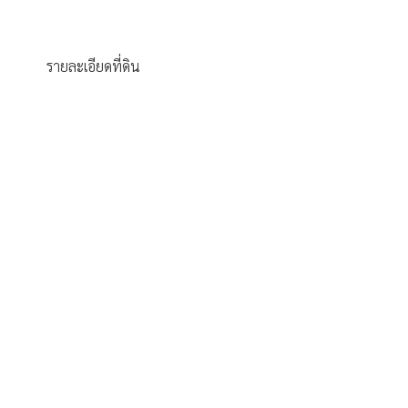
ilege of Natu
หายใจ... ให้เต็มปอด
ชาร์จแบตเตอรี่ชีวิต
รายละเอียดที่ดิน
ังบริสุทธิ์
งน้ำแห่งขุนเ
รายละเอียดที่ดิน
รายละเอียดที่ดิน