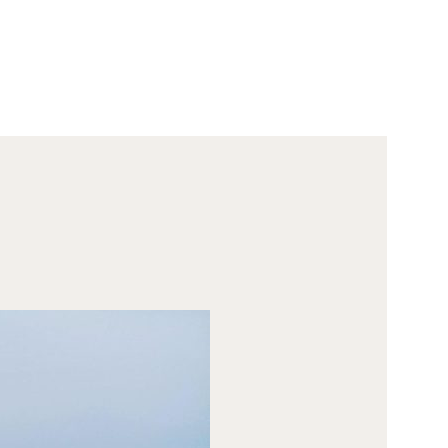
Land for sale
he Private Legacy
Estate