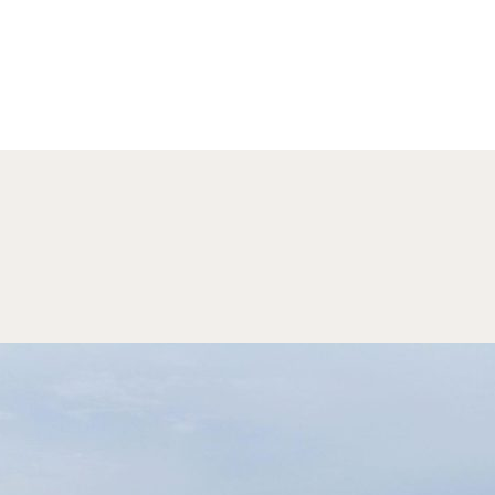
Land for sale
The Wellness &
T
Retirement
Sanctuary