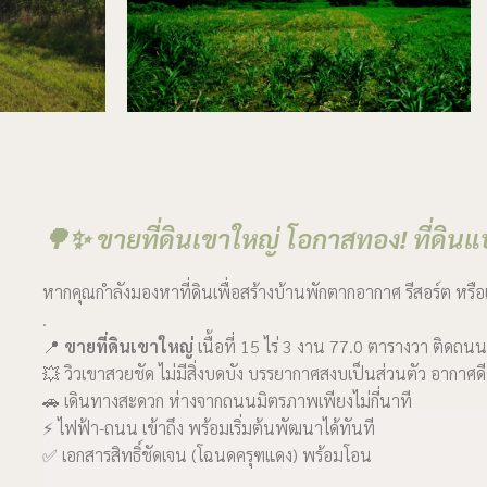
🌳✨ ขายที่ดินเขาใหญ่ โอกาสทอง! ที่ดิน
หากคุณกำลังมองหาที่ดินเพื่อสร้างบ้านพักตากอากาศ รีสอร์ต หรือ
.
📍
ขายที่ดินเขาใหญ่
เนื้อที่ 15 ไร่ 3 งาน 77.0 ตารางวา ติดถ
💥 วิวเขาสวยชัด ไม่มีสิ่งบดบัง บรรยากาศสงบเป็นส่วนตัว อากาศด
🚗 เดินทางสะดวก ห่างจากถนนมิตรภาพเพียงไม่กี่นาที
⚡ ไฟฟ้า-ถนน เข้าถึง พร้อมเริ่มต้นพัฒนาได้ทันที
✅ เอกสารสิทธิ์ชัดเจน (โฉนดครุฑแดง) พร้อมโอน
.