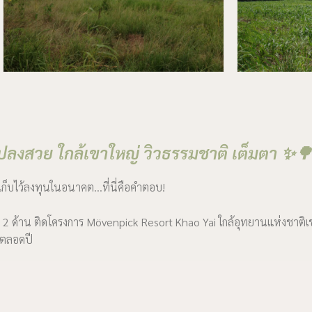
แปลงสวย ใกล้เขาใหญ่ วิวธรรมชาติ เต็มตา ✨
เก็บไว้ลงทุนในอนาคต…ที่นี่คือคำตอบ!
นน 2 ด้าน ติดโครงการ Mövenpick Resort Khao Yai ใกล้อุทยานแห่งชาติ
ีตลอดปี