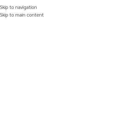
Skip to navigation
Skip to main content
(66) 084-165-9949
ให้ธรรมชาติโอบกอดคุณ... เ