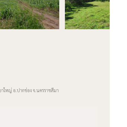

เขาใหญ่ อ.ปากช่อง จ.นครราชสีมา